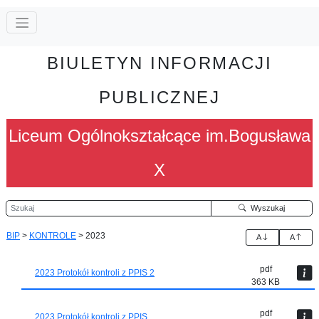
BIULETYN INFORMACJI
PUBLICZNEJ
Liceum Ogólnokształcące im.Bogusława
X
Szukaj
Wyszukaj
BIP
>
KONTROLE
>
2023
A
A
pdf
2023 Protokół kontroli z PPIS 2
363 KB
pdf
2023 Protokół kontroli z PPIS