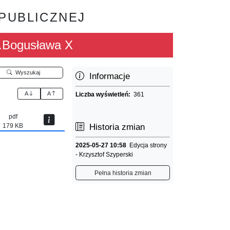
 PUBLICZNEJ
m.Bogusława X
Wyszukaj
Informacje
A
A
Liczba wyświetleń:
361
pdf
179 KB
Historia zmian
2025-05-27 10:58
Edycja strony
- Krzysztof Szyperski
Pełna historia zmian