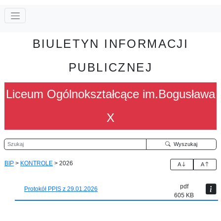
BIULETYN INFORMACJI
PUBLICZNEJ
Liceum Ogólnokształcące im.Bogusława
X
Szukaj
Wyszukaj
BIP
>
KONTROLE
>
2026
A
A
pdf
Protokół PPIS z 29.01.2026
605 KB