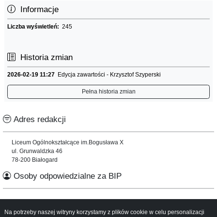
Informacje
Liczba wyświetleń:
245
Historia zmian
2026-02-19 11:27
Edycja zawartości - Krzysztof Szyperski
Pełna historia zmian
Adres redakcji
Liceum Ogólnokształcące im.Bogusława X
ul. Grunwaldzka 46
78-200 Białogard
Osoby odpowiedzialne za BIP
Na potrzeby naszej witryny korzystamy z plików cookie w celu personalizacji
Informacje o serwisie